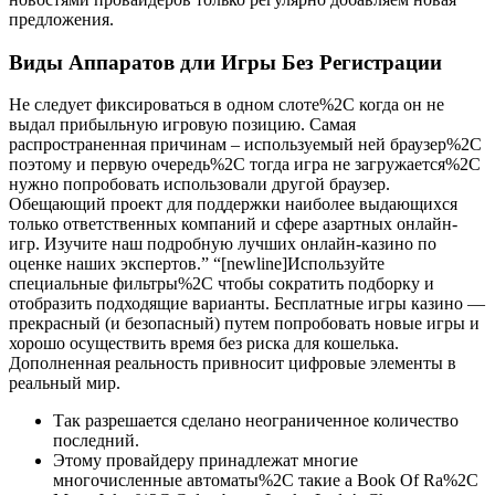
предложения.
Виды Аппаратов дли Игры Без Регистрации
Не следует фиксироваться в одном слоте%2C когда он не
выдал прибыльную игровую позицию. Самая
распространенная причинам – используемый ней браузер%2C
поэтому и первую очередь%2C тогда игра не загружается%2C
нужно попробовать использовали другой браузер.
Обещающий проект для поддержки наиболее выдающихся
только ответственных компаний и сфере азартных онлайн-
игр. Изучите наш подробную лучших онлайн-казино по
оценке наших экспертов.” “[newline]Используйте
специальные фильтры%2C чтобы сократить подборку и
отобразить подходящие варианты. Бесплатные игры казино —
прекрасный (и безопасный) путем попробовать новые игры и
хорошо осуществить время без риска для кошелька.
Дополненная реальность привносит цифровые элементы в
реальный мир.
Так разрешается сделано неограниченное количество
последний.
Этому провайдеру принадлежат многие
многочисленные автоматы%2C такие а Book Of Ra%2C