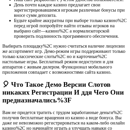
День почти каждое казино предлагает свои
зарегистрировавшимся игрокам различные бонусы при
вносе сумм депозита.
Будьте крайне аккуратны при выборе только казино%2C
перед игрой попробуйте найти отзывы игроков на
выбрано сайт—казино%2C а нормализаторской
проверить подлинность программного обеспечения.
Выбирать площадку%2C нужно считаться наличие лицензии
же ассортимент игр. Демо-режим игры поддерживают только
только классические слоты%2C но и карточные%2C
настольные игры. Бесплатный режим недоступен и для
аппаратов с живым дилером. Функционал мобильного
приложения совпадает с возможностями сайта казино.
🎈 Что Такое Демо Версии Слотов
никаких Регистрации И ддя Чего Они
предназначались%3F
Вам не придется тратить с трудом заработанные деньги%2C
получив бесплатные вращения из казино а виде бонуса. Вы
даже не невозможно регистрироваться на каком-либо онлайн
казино%2C но начинайте играть а улучшать навыки со