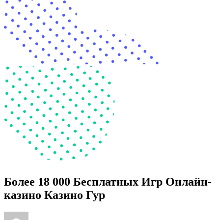
Более 18 000 Бесплатных Игр Онлайн-
казино Казино Гур