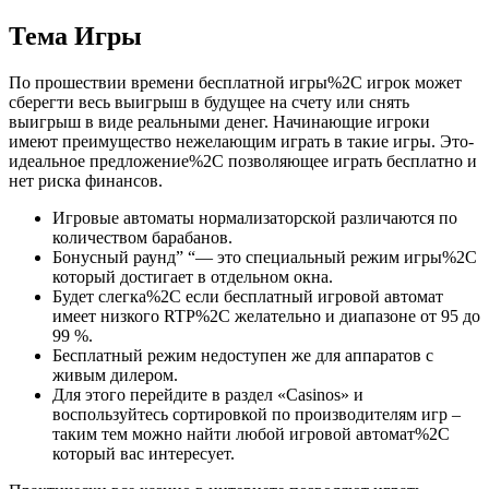
Тема Игры
По прошествии времени бесплатной игры%2C игрок может
сберегти весь выигрыш в будущее на счету или снять
выигрыш в виде реальными денег. Начинающие игроки
имеют преимущество нежелающим играть в такие игры. Это-
идеальное предложение%2C позволяющее играть бесплатно и
нет риска финансов.
Игровые автоматы нормализаторской различаются по
количеством барабанов.
Бонусный раунд” “— это специальный режим игры%2C
который достигает в отдельном окна.
Будет слегка%2C если бесплатный игровой автомат
имеет низкого RTP%2C желательно и диапазоне от 95 до
99 %.
Бесплатный режим недоступен же для аппаратов с
живым дилером.
Для этого перейдите в раздел «Casinos» и
воспользуйтесь сортировкой по производителям игр –
таким тем можно найти любой игровой автомат%2C
который вас интересует.