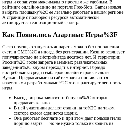
игры и ее запуска максимально простым же удобным. В
рейтинге онлайн-казино на портале Free-Slots. Games нельзя
выбрать площадку%2C ее легально работает а вашем регионе.
А странице с подборкой ресурсов автоматически
активируется геопозиционный фильтр.
Как Появились Азартные Игры%3F
С его помощью запускать аппараты можно без пополнения
счета и СМС%2C а иногда без регистрации. Казино реализует
популярностью на эйстрибиггда десятков лет. И территории
России%2C госле запрета наземных развлекательных
заведений%2C клубы переходят в интернет. Гораздо
востребованы среди гемблеров онлайн игровые слоты
Вулкан. Предлагаемые на сайте модели поставляются
известными разработчиками%2C что гарантирует честность
игры.
Выгода игрока зависит от бонусов%2C которые
предлагает казино.
В ней участники делают ставки на то%2C на таком
секторе колеса сдвинется шарик.
Она работает бесплатно и при этом дает пользователю
порцию азарта — но не нужно только выходить из