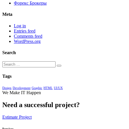
Форекс Брокеры
Meta
Log in
Entries feed
Comments feed
WordPress.org
Search
Tags
Design
Development
Graphic
HTML
UI/UX
We Make IT Happen
Need a successful project?
Estimate Project
Services