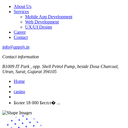
About Us
Services
Mobile App Development
Web Development
UX/UI Design
Career
Contact
info@appsly.in
Contact information
B1009 IT Park , opp. Shell Petrol Pump, beside Dosa Charcoal,
Utran, Surat, Gujarat 394105
Home
casino
Более 18 000 Беспл� ...