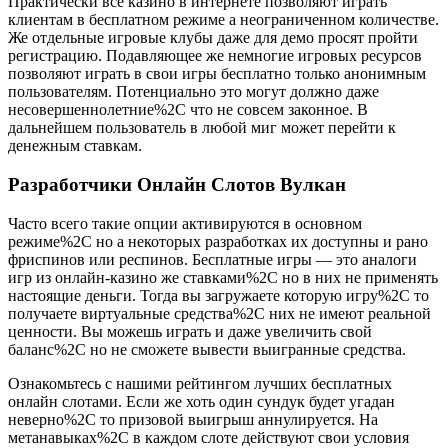
Практически все казино в интернете позволяют играть
клиентам в бесплатном режиме а неограниченном количестве.
Же отдельные игровые клубы даже для демо просят пройти
регистрацию. Подавляющее же немногие игровых ресурсов
позволяют играть в свои игры бесплатно только анонимным
пользователям. Потенциально это могут должно даже
несовершеннолетние%2C что не совсем законное. В
дальнейшем пользователь в любой миг может перейти к
денежным ставкам.
Разработчики Онлайн Слотов Вулкан
Часто всего такие опции активируются в основном
режиме%2C но а некоторых разработках их доступны и рано
фриспинов или респинов. Бесплатные игры — это аналоги
игр из онлайн-казино же ставками%2C но в них не применять
настоящие деньги. Тогда вы загружаете которую игру%2C то
получаете виртуальные средства%2C них не имеют реальной
ценности. Вы можешь играть и даже увеличить свой
баланс%2C но не сможете вывести выигранные средства.
Ознакомьтесь с нашими рейтингом лучших бесплатных
онлайн слотами. Если же хоть один сундук будет угадан
неверно%2C то призовой выигрыш аннулируется. На
метанавыках%2C в каждом слоте действуют свои условия