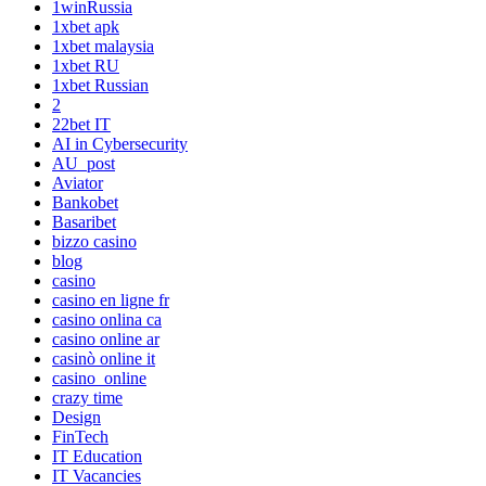
1winRussia
1xbet apk
1xbet malaysia
1xbet RU
1xbet Russian
2
22bet IT
AI in Cybersecurity
AU_post
Aviator
Bankobet
Basaribet
bizzo casino
blog
casino
casino en ligne fr
casino onlina ca
casino online ar
casinò online it
casino_online
crazy time
Design
FinTech
IT Education
IT Vacancies