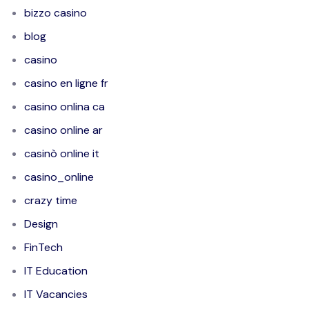
bizzo casino
blog
casino
casino en ligne fr
casino onlina ca
casino online ar
casinò online it
casino_online
crazy time
Design
FinTech
IT Education
IT Vacancies