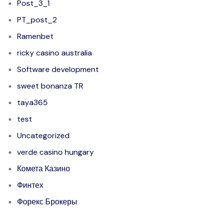
Post_3_1
PT_post_2
Ramenbet
ricky casino australia
Software development
sweet bonanza TR
taya365
test
Uncategorized
verde casino hungary
Комета Казино
Финтех
Форекс Брокеры