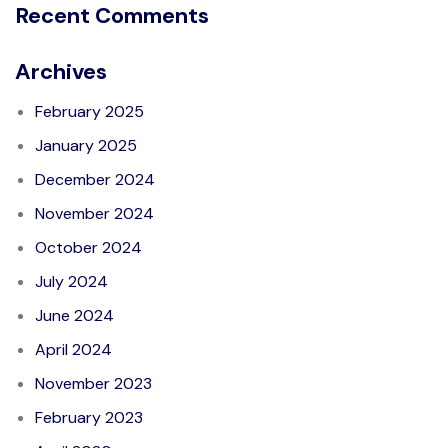
Recent Comments
Archives
February 2025
January 2025
December 2024
November 2024
October 2024
July 2024
June 2024
April 2024
November 2023
February 2023