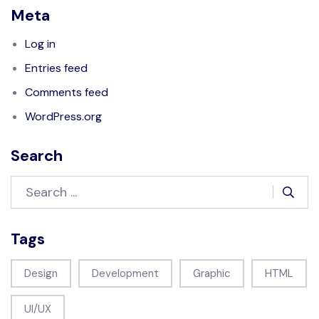
Meta
Log in
Entries feed
Comments feed
WordPress.org
Search
Tags
Design
Development
Graphic
HTML
UI/UX