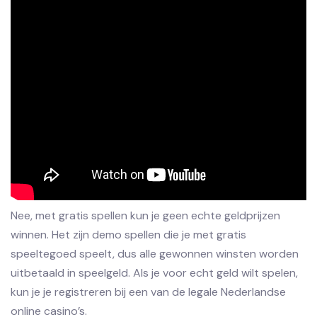
Nee, met gratis spellen kun je geen echte geldprijzen
winnen. Het zijn demo spellen die je met gratis
speeltegoed speelt, dus alle gewonnen winsten worden
uitbetaald in speelgeld. Als je voor echt geld wilt spelen,
kun je je registreren bij een van de legale Nederlandse
online casino’s.