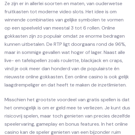
Ze zijn er in allerlei soorten en maten, van ouderwetse
fruitkasten tot moderne video slots. Het idee is om
winnende combinaties van gelijke symbolen te vormen
op een speelveld van meestal 3 tot 6 rollen. Online
gokkasten zijn zo populair omdat ze enorme bedragen
kunnen uitbetalen. De RTP ligt doorgaans rond de 96%,
maar in sommige gevallen wat hoger of lager. Naast alle
live- en tafelspellen zoals roulette, blackjack en craps,
vind je ook meer dan honderd van de populairste én
nieuwste online gokkasten. Een online casino is ook gelijk
laagdrempeliger en dat heeft te maken de inzetlimieten.
Misschien het grootste voordeel van gratis spellen is dat
het onmogelijk is om er geld mee te verliezen. Je kunt dus
risicovrij spelen, maar toch genieten van precies dezelfde
speelervaring, gameplay en bonus features. In het online
casino kan de speler genieten van een bijzonder ruim