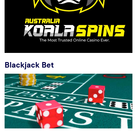
Blackjack Bet