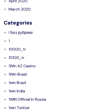
April 2020
March 2020
Categories
! Без рубрики
1
10000_tr
10100_tr
1Win AZ Casino
1Win Brasil
1win Brazil
1win India
1WIN Official In Russia
1win Turkiye