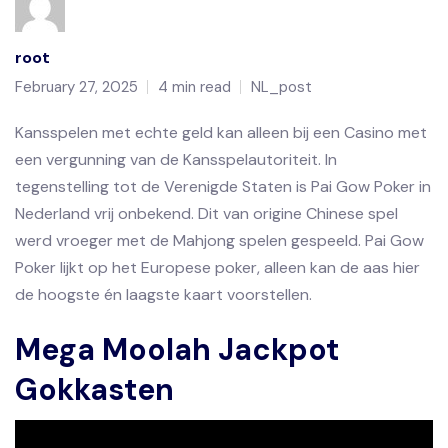
root
February 27, 2025
4 min read
NL_post
Kansspelen met echte geld kan alleen bij een Casino met
een vergunning van de Kansspelautoriteit. In
tegenstelling tot de Verenigde Staten is Pai Gow Poker in
Nederland vrij onbekend. Dit van origine Chinese spel
werd vroeger met de Mahjong spelen gespeeld. Pai Gow
Poker lijkt op het Europese poker, alleen kan de aas hier
de hoogste én laagste kaart voorstellen.
Mega Moolah Jackpot
Gokkasten