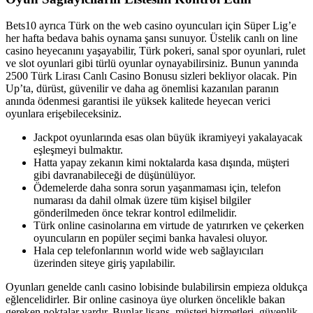
Bets10 ayrıca Türk on the web casino oyuncuları için Süper Lig’e
her hafta bedava bahis oynama şansı sunuyor. Üstelik canlı on line
casino heyecanını yaşayabilir, Türk pokeri, sanal spor oyunlari, rulet
ve slot oyunlari gibi türlü oyunlar oynayabilirsiniz. Bunun yanında
2500 Türk Lirası Canlı Casino Bonusu sizleri bekliyor olacak. Pin
Up’ta, dürüst, güvenilir ve daha ag önemlisi kazanılan paranın
anında ödenmesi garantisi ile yüksek kalitede heyecan verici
oyunlara erişebileceksiniz.
Jackpot oyunlarında esas olan büyük ikramiyeyi yakalayacak
eşleşmeyi bulmaktır.
Hatta yapay zekanın kimi noktalarda kasa dışında, müşteri
gibi davranabileceği de düşünülüyor.
Ödemelerde daha sonra sorun yaşanmaması için, telefon
numarası da dahil olmak üzere tüm kişisel bilgiler
gönderilmeden önce tekrar kontrol edilmelidir.
Türk online casinolarına em virtude de yatırırken ve çekerken
oyuncuların en popüler seçimi banka havalesi oluyor.
Hala cep telefonlarının world wide web sağlayıcıları
üzerinden siteye giriş yapılabilir.
Oyunları genelde canlı casino lobisinde bulabilirsin empieza oldukça
eğlencelidirler. Bir online casinoya üye olurken öncelikle bakan
gereken noktalar vardır. Bunlar lisans, müşteri hizmetleri, güvenlik,