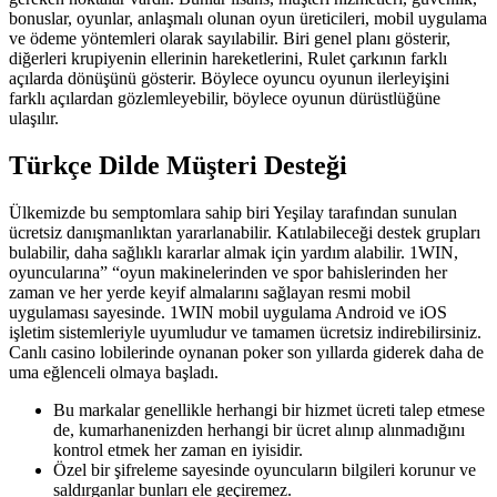
bonuslar, oyunlar, anlaşmalı olunan oyun üreticileri, mobil uygulama
ve ödeme yöntemleri olarak sayılabilir. Biri genel planı gösterir,
diğerleri krupiyenin ellerinin hareketlerini, Rulet çarkının farklı
açılarda dönüşünü gösterir. Böylece oyuncu oyunun ilerleyişini
farklı açılardan gözlemleyebilir, böylece oyunun dürüstlüğüne
ulaşılır.
Türkçe Dilde Müşteri Desteği
Ülkemizde bu semptomlara sahip biri Yeşilay tarafından sunulan
ücretsiz danışmanlıktan yararlanabilir. Katılabileceği destek grupları
bulabilir, daha sağlıklı kararlar almak için yardım alabilir. 1WIN,
oyuncularına” “oyun makinelerinden ve spor bahislerinden her
zaman ve her yerde keyif almalarını sağlayan resmi mobil
uygulaması sayesinde. 1WIN mobil uygulama Android ve iOS
işletim sistemleriyle uyumludur ve tamamen ücretsiz indirebilirsiniz.
Canlı casino lobilerinde oynanan poker son yıllarda giderek daha de
uma eğlenceli olmaya başladı.
Bu markalar genellikle herhangi bir hizmet ücreti talep etmese
de, kumarhanenizden herhangi bir ücret alınıp alınmadığını
kontrol etmek her zaman en iyisidir.
Özel bir şifreleme sayesinde oyuncuların bilgileri korunur ve
saldırganlar bunları ele geçiremez.