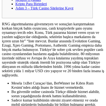
Kripto Para Birimleri
Adım 3 – Türk Casino Sitelerine Kayıt
RNG algoritmalarına güvenmeyen ve sonuçları karıştırmaktan
korkan birçok bahis oyuncusu, canlı krupiyelerle şans oyunu
oynamayı tercih eder. Konu, Türk pazarına hizmet veren oyun ve
yazılım sağlayıcılar olduğunda, sektörün başlıca markalarını da
içeren uzun bir” “liste mevcut. Bunlar arasında Evolution Gaming,
Ezugi, Xpro Gaming, Portomaso, Authentic Gaming empieza daha
birçok marka bulunuyor. Türkiye’de sobre çok sevilen popüler canlı
casino oyunlarından bazılarını aşağıda bulabilirsiniz. 80 milyonun
üzerinde nüfusu ve Avrupa ile Asya kıtalarına yayılmış toprakları
sayesinde stratejik olarak önemli bir pozisyona sahip olan Türkiye
dünyanın en nüfuzlu ülkelerinden biridir. 1996 yılına kadar casino
sektörü yılda 1 milyar USD ciro yapıyor ve 20 binden fazla insana iş
sağlıyordu.
Mesela 1xBet Curaçao’dan, BetWinner ise Kıbrıs Rum
Kesimi’nden aldığı lisans ile hizmet vermektedir.
Bu güvenilir online casinoda Türkçe dilinde hizmet alabilir,
sorun yaşadığınızda destek hattını kullanabilirsiniz.
Sadece kumar kulübünün sitesini ziyaret etmeniz ve orada
mobil sürümlerin bulunduğu bir bölüm bulmanız gerekir.