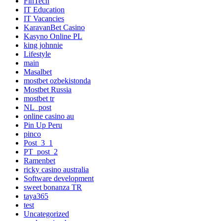
FinTech
IT Education
IT Vacancies
KaravanBet Casino
Kasyno Online PL
king johnnie
Lifestyle
main
Masalbet
mostbet ozbekistonda
Mostbet Russia
mostbet tr
NL_post
online casino au
Pin Up Peru
pinco
Post_3_1
PT_post_2
Ramenbet
ricky casino australia
Software development
sweet bonanza TR
taya365
test
Uncategorized