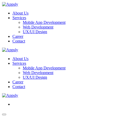
About Us
Services
Mobile App Development
Web Development
UX/UI Design
Career
Contact
About Us
Services
Mobile App Development
Web Development
UX/UI Design
Career
Contact