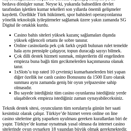
bedava dönüşler sunar. Neyse ki, yukarıda bahsedilen devlet
tarafından işletilen kumar tekelleri son yıllarda önemli gelişmeler
kaydetti. Özellikle Türk hükümeti, spor bahisleri operasyonlarına
yönelik teknolojik iyileştirmeler sağlamak üzere yakın zamanda SG
Digital ile ortaklık kurdu.
Casino bahis siteleri yüksek kazanç sağlamaları dışında
yüksek eğlenceli ortamı ile sobre tanınır.
Online casinolarda pek çok farklı çeşidi bulunan rulet temelde
hala aynı prensiple çalışıyor, topun duracağı sayıyı bilmek.
Çok dilli destek hizmeti sunmak, müşterilerin dil engelinden
empieza buna bağlı tüm gecikmelerden kaçınmasına olanak
tanır.
1xSlots’u top rated 10 çevrimiçi kumarhanelerden biri yapan
diğer özellik ise canlı casino Bonusunu da 1500 Euro olarak
sunması aynı zamanda geniş bir oyun yelpazesine sahip
olmasıdır.
Bu sayede istediğiniz tüm casino oyunlarına istediğiniz yerde
ulaşabilecek empieza istediğiniz zaman oynayabileceksiniz.
Teknik destek sitesi, oyuncuların tüm sorularıyla günün her saati
kesintisiz olarak çalışır. Türkiye’de hizmet veren online on line
casino sitelerine giriş yaparken uyulması gereken kurallardan biri de
yaştır. Türkiye’de kumar oynatmak yasal olmasa da internet casino
sitelerinde oyun oynarken 18 yaşından büyük olmak gerekmektedir.