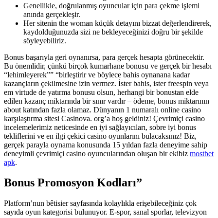
Genellikle, doğrulanmış oyuncular için para çekme işlemi
anında gerçekleşir.
Her sitenin the woman küçük detayını bizzat değerlendirerek,
kaydolduğunuzda sizi ne bekleyeceğinizi doğru bir şekilde
söyleyebiliriz.
Bonus başarıyla geri oynanırsa, para gerçek hesapta görünecektir.
Bu önemlidir, çünkü birçok kumarhane bonusu ve gerçek bir hesabı
“lehimleyerek”” “birleştirir ve böylece bahis oynanana kadar
kazançların çekilmesine izin vermez. İster bahis, ister freespin veya
em virtude de yatırma bonusu olsun, herhangi bir bonustan elde
edilen kazanç miktarında bir sınır vardır – ödeme, bonus miktarının
about katından fazla olamaz. Dünyanın 1 numaralı online casino
karşılaştırma sitesi Casinova. org’a hoş geldiniz! Çevrimiçi casino
incelemelerimiz neticesinde en iyi sağlayıcıları, sobre iyi bonus
tekliflerini ve en ilgi çekici casino oyunlarını bulacaksınız! Biz,
gerçek parayla oynama konusunda 15 yıldan fazla deneyime sahip
deneyimli çevrimiçi casino oyuncularından oluşan bir ekibiz
mostbet
apk
.
Bonus Promosyon Kodları”
Platform’nun bêtisier sayfasında kolaylıkla erişebileceğiniz çok
sayıda oyun kategorisi bulunuyor. E-spor, sanal sporlar, televizyon