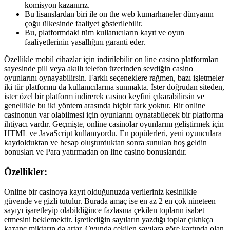
komisyon kazanırız.
Bu lisanslardan biri ile on the web kumarhaneler dünyanın
çoğu ülkesinde faaliyet gösterilebilir.
Bu, platformdaki tüm kullanıcıların kayıt ve oyun
faaliyetlerinin yasallığını garanti eder.
Özellikle mobil cihazlar için indirilebilir on line casino platformları
sayesinde pill veya akıllı telefon üzerinden sevdiğin casino
oyunlarını oynayabilirsin. Farklı seçeneklere rağmen, bazı işletmeler
iki tür platformu da kullanıcılarına sunmakta. İster doğrudan siteden,
ister özel bir platform indirerek casino keyfini çıkarabilirsin ve
genellikle bu iki yöntem arasında hiçbir fark yoktur. Bir online
casinonun var olabilmesi için oyunlarını oynatabilecek bir platforma
ihtiyacı vardır. Geçmişte, online casinolar oyunlarını geliştirmek için
HTML ve JavaScript kullanıyordu. En popülerleri, yeni oyunculara
kaydolduktan ve hesap oluşturduktan sonra sunulan hoş geldin
bonusları ve Para yatırmadan on line casino bonuslarıdır.
Özellikler:
Online bir casinoya kayıt olduğunuzda verileriniz kesinlikle
güvende ve gizli tutulur. Burada amaç ise en az 2 en çok nineteen
sayıyı işaretleyip olabildiğince fazlasına çekilen topların isabet
etmesini beklemektir. İşretlediğin sayıların yazdığı toplar çıktıkça
kazanç miktarın da artar. Oyunda çekilen sayılara göre kartında olan