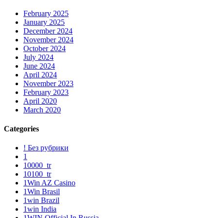
February 2025
January 2025
December 2024
November 2024
October 2024
July 2024
June 2024
April 2024
November 2023
February 2023
April 2020
March 2020
Categories
! Без рубрики
1
10000_tr
10100_tr
1Win AZ Casino
1Win Brasil
1win Brazil
1win India
1WIN Official In Russia