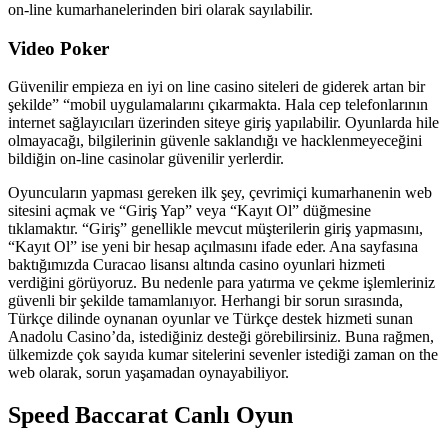
on-line kumarhanelerinden biri olarak sayılabilir.
Video Poker
Güvenilir empieza en iyi on line casino siteleri de giderek artan bir
şekilde” “mobil uygulamalarını çıkarmakta. Hala cep telefonlarının
internet sağlayıcıları üzerinden siteye giriş yapılabilir. Oyunlarda hile
olmayacağı, bilgilerinin güvenle saklandığı ve hacklenmeyeceğini
bildiğin on-line casinolar güvenilir yerlerdir.
Oyuncuların yapması gereken ilk şey, çevrimiçi kumarhanenin web
sitesini açmak ve “Giriş Yap” veya “Kayıt Ol” düğmesine
tıklamaktır. “Giriş” genellikle mevcut müşterilerin giriş yapmasını,
“Kayıt Ol” ise yeni bir hesap açılmasını ifade eder. Ana sayfasına
baktığımızda Curacao lisansı altında casino oyunlari hizmeti
verdiğini görüyoruz. Bu nedenle para yatırma ve çekme işlemleriniz
güvenli bir şekilde tamamlanıyor. Herhangi bir sorun sırasında,
Türkçe dilinde oynanan oyunlar ve Türkçe destek hizmeti sunan
Anadolu Casino’da, istediğiniz desteği görebilirsiniz. Buna rağmen,
ülkemizde çok sayıda kumar sitelerini sevenler istediği zaman on the
web olarak, sorun yaşamadan oynayabiliyor.
Speed Baccarat Canlı Oyun