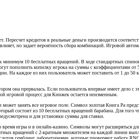
нет. Пересчет кредитов в реальные деньги производится соответс
влияет, но задает вероятность сбора комбинаций. Игровой автом
как минимум 10 бесплатных вращений. В ходе стандартных спинов
огут пополнить копилку игрока на суммы с коэффициентами от 5 
. На каждое из них пользователь может поставить от 1 до 50 к
отором она прервалась. Если пользователь впервые имеет дело с 
вной игровой процесс для Книжек остается неизменным.
и может занять все игровое поле. Символ золотая Книга Ра предс
орый состоит из 10 бесплатных вращений барабана. Для того ч
редусмотрена и для установки суммы для ставки.
о время игры и в онлайн-казино. Символы могут расширяться для
платных вращений с 2-кратным множителем на каждой линии выпл
слотов гемблинг лабораториями, которые проверяют работу RNG 