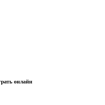
грать онлайн