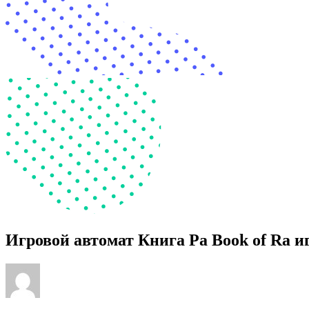
Игровой автомат Книга Ра Book of Ra и