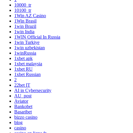
10000_tr
10100_tr
1Win AZ Casino
1Win Brasil
1win Brazil
1win India
1WIN Official In Russia
1win Turkiye
1win uzbekistan
1winRussia
1xbet apk
1xbet malaysia
1xbet RU
1xbet Russian
2
22bet IT
AI in Cybersecurity
AU_post
Aviator
Bankobet
Basaribet
bizzo casino
blog
casino