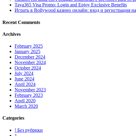
Taya365 Visa Promo: Login and Enjoy Exclusive Benefits
Играть в Bollywood казино онлайн: вход и регистрация н
Recent Comments
Archives
February 2025
January 2025
December 2024
November 2024
October 2024
July 2024
June 2024
April 2024
November 2023
February 2023
April 2020
March 2020
Categories
! Без рубрики
1