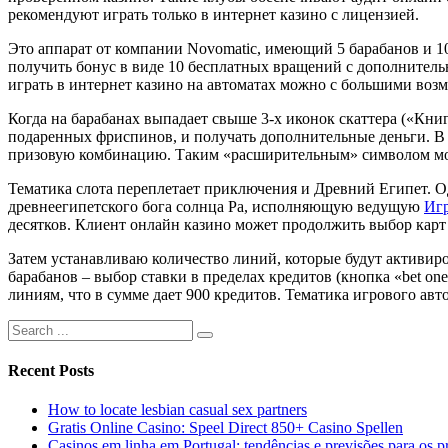
рекомендуют играть только в интернет казино с лицензией.
Это аппарат от компании Novomatic, имеющий 5 барабанов и 1
получить бонус в виде 10 бесплатных вращений с дополните
играть в интернет казино на автоматах можно с большими воз
Когда на барабанах выпадает свыше 3-х иконок скаттера («Кни
подаренных фриспинов, и получать дополнительные деньги. В 
призовую комбинацию. Таким «расширительным» символом мо
Тематика слота переплетает приключения и Древний Египет. Од
древнеегипетского бога солнца Ра, исполняющую ведущую
Игр
десятков. Клиент онлайн казино может продолжить выбор карт 
Затем устанавливаю количество линий, которые будут активир
барабанов – выбор ставки в пределах кредитов (кнопка «bet on
линиям, что в сумме дает 900 кредитов. Тематика игрового ав
Recent Posts
How to locate lesbian casual sex partners
Gratis Online Casino: Speel Direct 850+ Casino Spellen
Casinos em linha em Portugal: tendências e previsões para os 