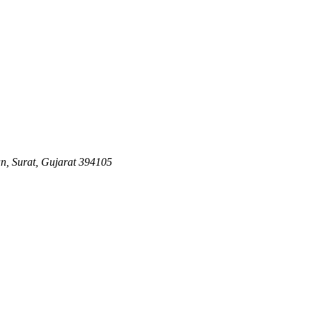
an, Surat, Gujarat 394105