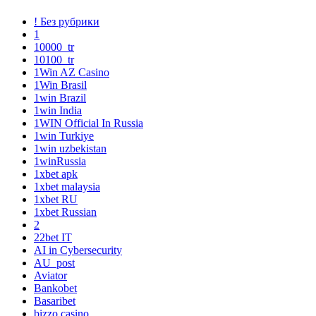
! Без рубрики
1
10000_tr
10100_tr
1Win AZ Casino
1Win Brasil
1win Brazil
1win India
1WIN Official In Russia
1win Turkiye
1win uzbekistan
1winRussia
1xbet apk
1xbet malaysia
1xbet RU
1xbet Russian
2
22bet IT
AI in Cybersecurity
AU_post
Aviator
Bankobet
Basaribet
bizzo casino