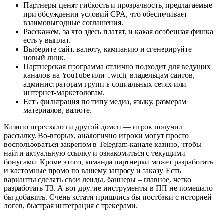
Партнеры ценят гибкость и прозрачность, предлагаемые
при обсуждении условий CPA, что обеспечивает
взаимовыгодные соглашения.
Расскажем, за что здесь платят, и какая особенная фишка
есть у выплат.
Выберите сайт, валюту, кампанию и сгенерируйте
новый линк.
Партнерская программа отлично подходит для ведущих
каналов на YouTube или Twich, владельцам сайтов,
администраторам групп в социальных сетях или
интернет-маркетологам.
Есть фильтрация по типу медиа, языку, размерам
материалов, валюте.
Казино переехало на другой домен — игрок получил
рассылку. Во-вторых, аналогично игроки могут просто
воспользоваться закрепом в Telegram-канале казино, чтобы
найти актуальную ссылку и ознакомиться с текущими
бонусами. Кроме этого, команда партнерки может разработать
и кастомные промо по вашему запросу и заказу. Есть
варианты сделать свои ленды, баннеры – главное, четко
разработать ТЗ. А вот другие инструменты в ПП не помешало
бы добавить. Очень кстати пришлись бы постбэки с историей
логов, быстрая интеграция с трекерами.