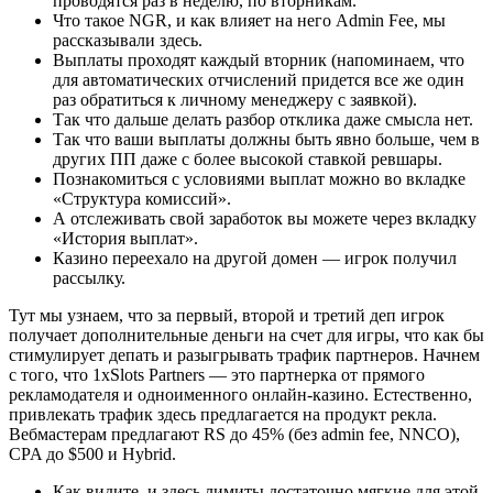
проводятся раз в неделю, по вторникам.
Что такое NGR, и как влияет на него Admin Fee, мы
рассказывали здесь.
Выплаты проходят каждый вторник (напоминаем, что
для автоматических отчислений придется все же один
раз обратиться к личному менеджеру с заявкой).
Так что дальше делать разбор отклика даже смысла нет.
Так что ваши выплаты должны быть явно больше, чем в
других ПП даже с более высокой ставкой ревшары.
Познакомиться с условиями выплат можно во вкладке
«Структура комиссий».
А отслеживать свой заработок вы можете через вкладку
«История выплат».
Казино переехало на другой домен — игрок получил
рассылку.
Тут мы узнаем, что за первый, второй и третий деп игрок
получает дополнительные деньги на счет для игры, что как бы
стимулирует депать и разыгрывать трафик партнеров. Начнем
с того, что 1xSlots Partners — это партнерка от прямого
рекламодателя и одноименного онлайн-казино. Естественно,
привлекать трафик здесь предлагается на продукт рекла.
Вебмастерам предлагают RS до 45% (без admin fee, NNCO),
CPA до $500 и Hybrid.
Как видите, и здесь лимиты достаточно мягкие для этой