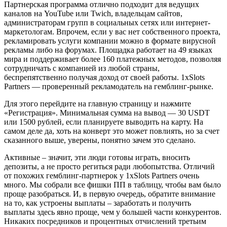
Партнерская программа отлично подходит для ведущих
каналов на YouTube или Twich, владельцам сайтов,
администраторам групп в социальных сетях или интернет-
маркетологам. Впрочем, если у вас нет собственного проекта,
рекламировать услуги компании можно в формате вирусной
рекламы либо на форумах. Площадка работает на 49 языках
мира и поддерживает более 160 платежных методов, позволяя
сотрудничать с компанией из любой страны,
беспрепятственно получая доход от своей работы. 1xSlots
Partners — проверенный рекламодатель на гемблинг-рынке.
Для этого перейдите на главную страницу и нажмите
«Регистрация». Минимальная сумма на вывод — 30 USDT
или 1500 рублей, если планируете выводить на карту. На
самом деле да, хоть на конверт это может повлиять, но за счет
сказанного выше, уверены, понятно зачем это сделано.
Активные – значит, эти люди готовы играть, вносить
депозиты, а не просто региться ради любопытства. Отличий
от похожих гемблинг-партнерок у 1xSlots Partners очень
много. Мы собрали все фишки ПП в таблицу, чтобы вам было
проще разобраться. И, в первую очередь, обратите внимание
на то, как устроены выплаты – заработать и получить
выплаты здесь явно проще, чем у большей части конкурентов.
Никаких посредников и процентных отчислений третьим