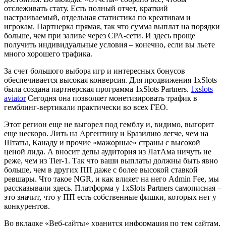
отслеживать стату. Есть полный отчет, краткий
настраиваемый, отдельная статистика по креативам и
игрокам. Партнерка прямая, так что сумма выплат на порядки
больше, чем при заливе через CPA-сети. И здесь проще
получить индивидуальные условия – конечно, если вы льете
много хорошего трафика.
За счет большого выбора игр и интересных бонусов
обеспечивается высокая конверсия. Для продвижения 1xSlots
была создана партнерская программа 1xSlots Partners.
1xslots
aviator
Сегодня она позволяет монетизировать трафик в
гемблинг-вертикали практически во всех ГЕО.
Этот регион еще не выгорел под гемблу и, видимо, выгорит
еще нескоро. Лить на Аргентину и Бразилию легче, чем на
Штаты, Канаду и прочие «мажорные» страны с высокой
ценой лида. А вносит депы аудитория из ЛатАма ничуть не
реже, чем из Tier-1. Так что ваши выплаты должны быть явно
больше, чем в других ПП даже с более высокой ставкой
ревшары. Что такое NGR, и как влияет на него Admin Fee, мы
рассказывали здесь. Платформа у 1xSlots Partners самописная –
это значит, что у ПП есть собственные фишки, которых нет у
конкурентов.
Во вкладке «Веб-сайты» хранится информация по тем сайтам,