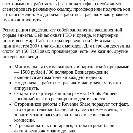
с которыми вы работаете. Для залива трафика необходимо
сгенерировать рекламную ссылку, промокод или получить код
готового медиа. Но до начала работы с трафиком вашу заявку
нужно аппрувнуть.
Регистрация представляет собой заполнение расширенной
формы анкеты. Сейчас охват ГЕО и бренда, и партнерки –
почти весь мир. Сайт оффера переведен на 50+ языков,
принимается 200+ платежных методов. Для игроков доступны
слоты от 150 ТОПовых провайдеров, есть live-казино, другие
интересные вещи.
Минимальная сумма выплаты в партнерской программе
— 1500 рублей / 30 долларов.Вознаграждение
выводится автоматически каждую неделю.
Но до начала работы с трафиком вашу заявку нужно
аппрувнуть.
Открытие партнерской программы 1xSlots Partners —
логичный шаг по расширению деятельности.
Сторонников работы с Revenue Share порадует тот факт,
что отрицательный баланс обнуляется ежемесячно, а
значит, можно рассчитывать на самые высокие
комиссии.
И рекламодатель постарался, чтобы игроки были
активными как можно дольше.