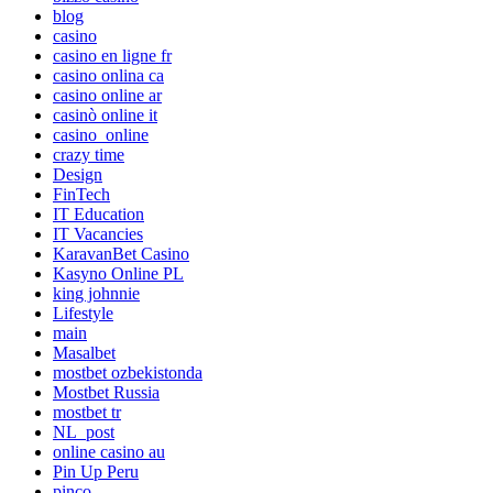
blog
casino
casino en ligne fr
casino onlina ca
casino online ar
casinò online it
casino_online
crazy time
Design
FinTech
IT Education
IT Vacancies
KaravanBet Casino
Kasyno Online PL
king johnnie
Lifestyle
main
Masalbet
mostbet ozbekistonda
Mostbet Russia
mostbet tr
NL_post
online casino au
Pin Up Peru
pinco