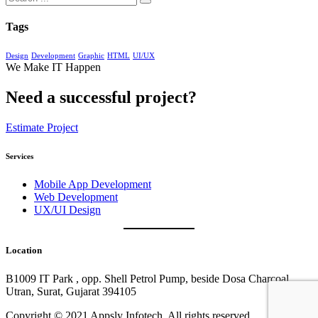
Tags
Design
Development
Graphic
HTML
UI/UX
We Make IT Happen
Need a successful project?
Estimate Project
Services
Mobile App Development
Web Development
UX/UI Design
Location
B1009 IT Park , opp. Shell Petrol Pump, beside Dosa Charcoal,
Utran, Surat, Gujarat 394105
Copyright © 2021 Appsly Infotech. All rights reserved