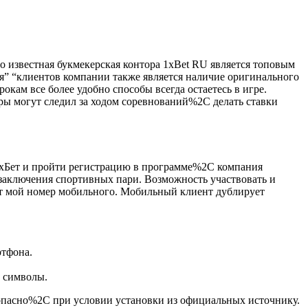
о известная букмекерская контора 1xBet RU является топовым
 “клиентов компании также является наличие оригинального
ам все более удобно способы всегда остаетесь в игре.
ры могут следил за ходом соревнований%2C делать ставки
1хБет и пройти регистрацию в программе%2C компания
 заключения спортивных пари. Возможность участвовать и
т мой номер мобильного. Мобильный клиент дублирует
ртфона.
 символы.
зопасно%2C при условии установки из официальных источнику.