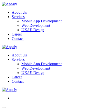
About Us
Services
Mobile App Development
Web Development
UX/UI Design
Career
Contact
About Us
Services
Mobile App Development
Web Development
UX/UI Design
Career
Contact