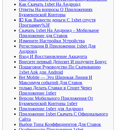
Как Скачать 1xbet На Андроид
Ответы На вопросы О Приложениях
Букмекерской Конторы
💵 Как Вывести деньги С 1xbet спустя
Программу%3F
Скачать 1xbet На Андроид – Мобильное
Приложение ддя Ставок
Измените Настройки Устройства
Регистрация В Приложении 1xbet Для
Андроид
Вход И Восстановление Аккаунта
Внесите первый Депозит И получите Бонус
Пошаговое Руководство По Скачиванию
1xbet Apk дли Android
Bet Mobile — Это Широкая Линия И
Максимум событий Для Ставок
только Делать Ставки в Спорт Через
Приложение 1хбет
Версии Мобильного Приложения От
Букмекерской Конторы 1хбет
Приложение 1хбет для Андроид
Приложение 1xbet Скачать С Официального
Сайта
Выбор Типа Коэффициентов Для Ставок
Особенности Приложения 1xbet