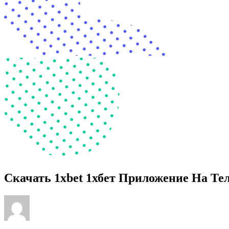
Скачать 1xbet 1хбет Приложение На Те